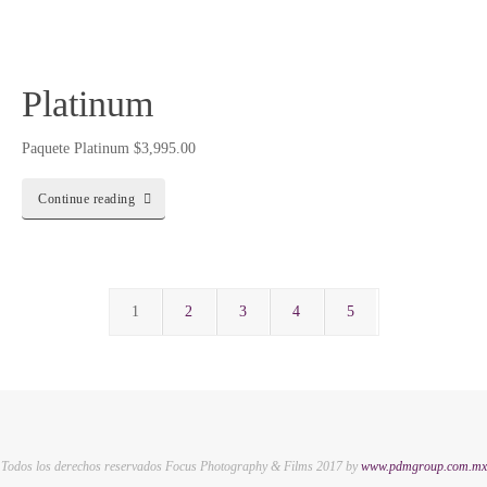
Platinum
Paquete Platinum $3,995.00
Continue reading
1
2
3
4
5
Todos los derechos reservados Focus Photography & Films 2017 by
www.pdmgroup.com.mx