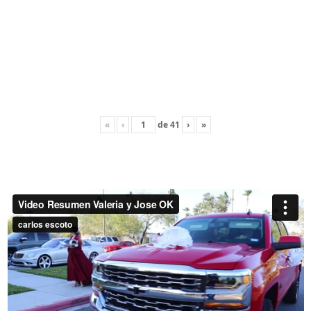
«
‹
de
41
›
»