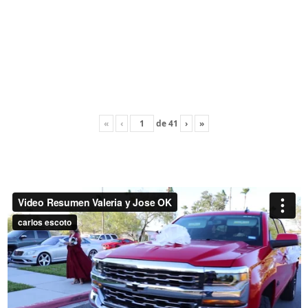
«
‹
de
41
›
»