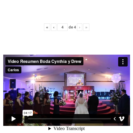
«
‹
de
4
›
»