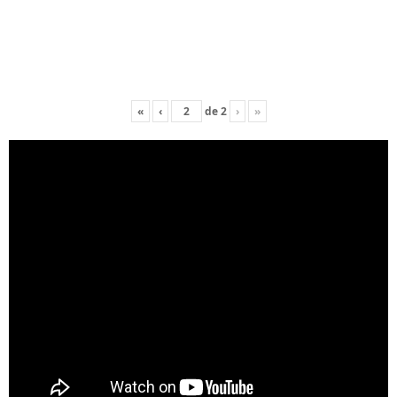
«
‹
de
2
›
»