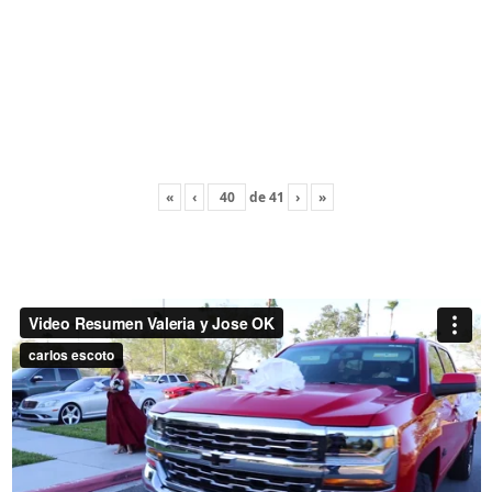
«
‹
de
41
›
»