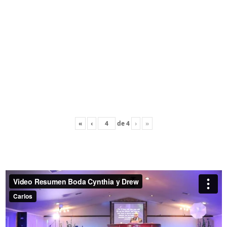
«
‹
de
4
›
»