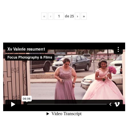
«
‹
de
25
›
»