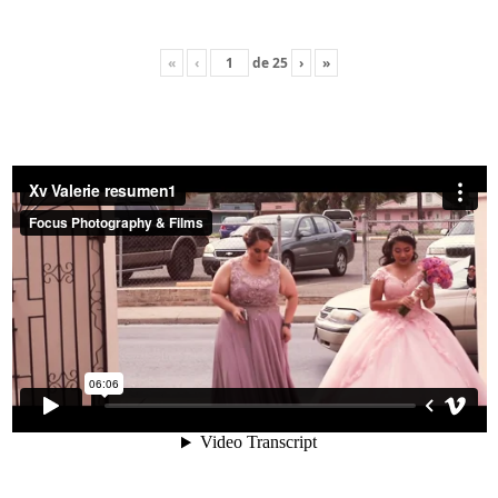
«
‹
de
25
›
»