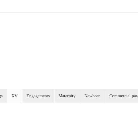
gs
XV
Engagements
Maternity
Newborn
Commercial para