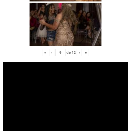
«
‹
de
12
›
»