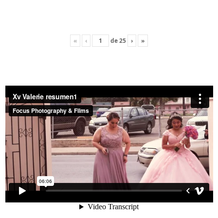
«
‹
de
25
›
»