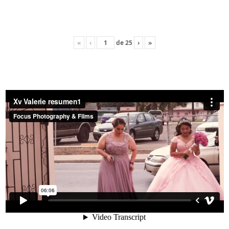
«
‹
de
25
›
»