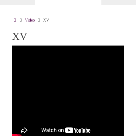
Inicio
Video
XV
XV