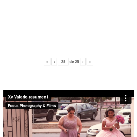
«
‹
de
25
›
»