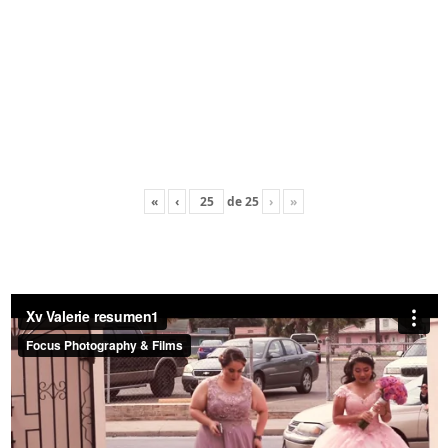
«
‹
de
25
›
»