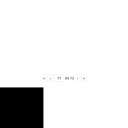
«
‹
de
12
›
»