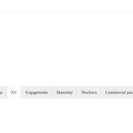
gs
XV
Engagements
Maternity
Newborn
Commercial para