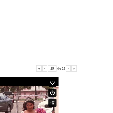
«
‹
de
25
›
»