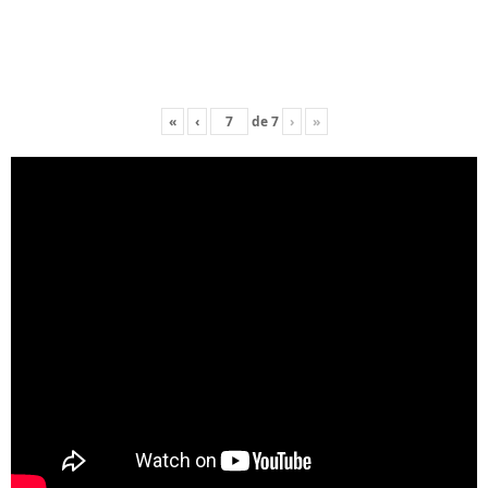
«
‹
de
7
›
»