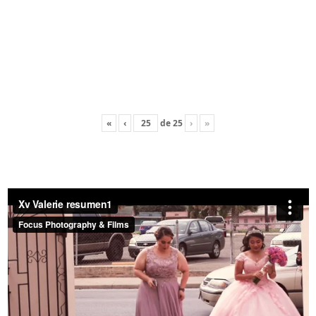
«
‹
de
25
›
»