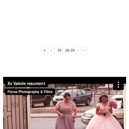
«
‹
de
25
›
»