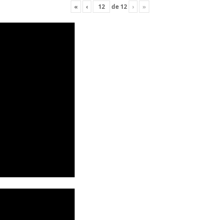
«
‹
de
12
›
»