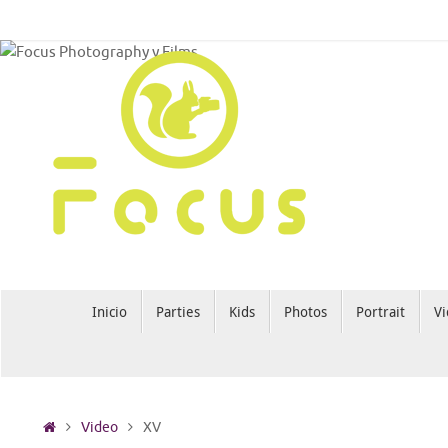
Saltar
al
contenido
Saltar
Inicio
Parties
Kids
Photos
Portrait
Vi
al
contenido
Inicio
Video
XV