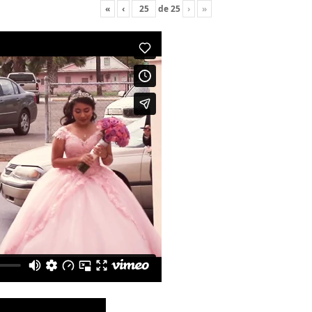
«
‹
de
25
›
»