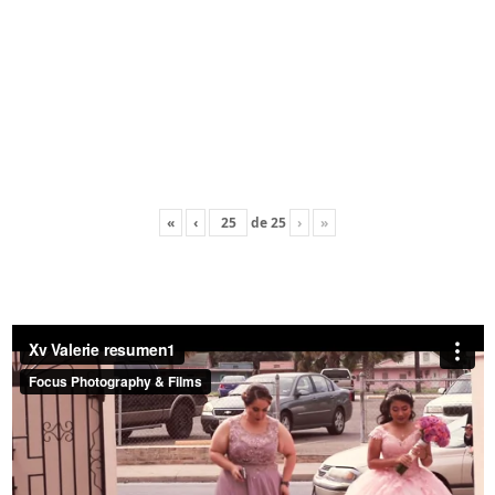
«
‹
de
25
›
»