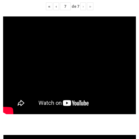
«
‹
de
7
›
»