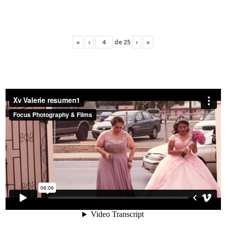
«
‹
de
25
›
»