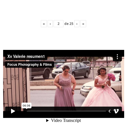
«
‹
de
25
›
»