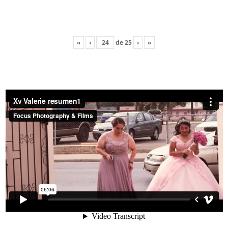
«
‹
de
25
›
»