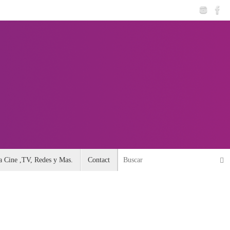
Busc
 Cine ,TV, Redes y Mas.
Contact