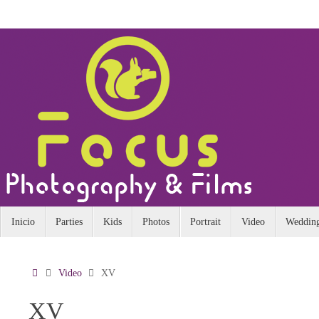
Saltar
al
contenido
Saltar
Inicio
Parties
Kids
Photos
Portrait
Video
Weddin
al
contenido
Inicio
Video
XV
XV