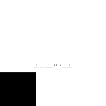
«
‹
de
12
›
»