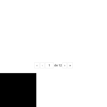
«
‹
de
12
›
»