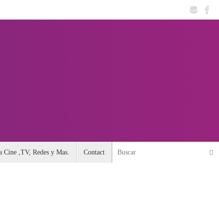
Busc
 Cine ,TV, Redes y Mas.
Contact