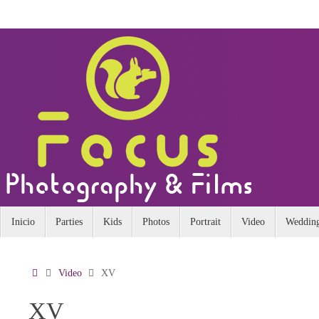
Saltar
al
contenido
Saltar
Inicio
Parties
Kids
Photos
Portrait
Video
Weddin
al
contenido
Inicio
Video
XV
XV