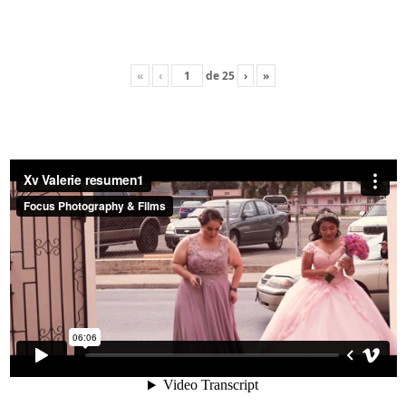
«
‹
de
25
›
»