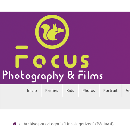
Saltar
al
contenido
Saltar
Inicio
Parties
Kids
Photos
Portrait
Vi
al
contenido
Inicio
Archivo por categoría "Uncategorized"
(Página 4)