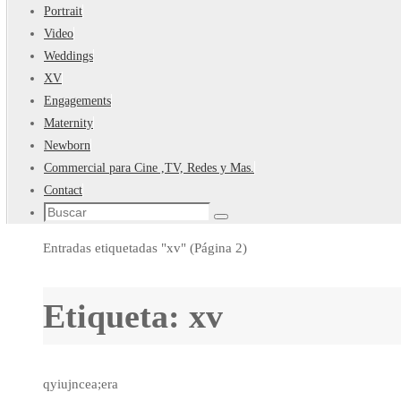
Portrait
Video
Weddings
XV
Engagements
Maternity
Newborn
Commercial para Cine ,TV, Redes y Mas.
Contact
Búsqueda
Buscar
para:
Inicio
Entradas etiquetadas "xv"
(Página 2)
Etiqueta:
xv
qyiujncea;era