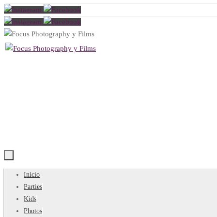
Saltar
al
contenido
Saltar
Inicio
al
Parties
contenido
Kids
Photos