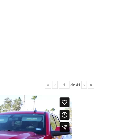
«
‹
de
41
›
»