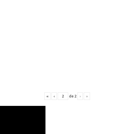
«
‹
de
2
›
»