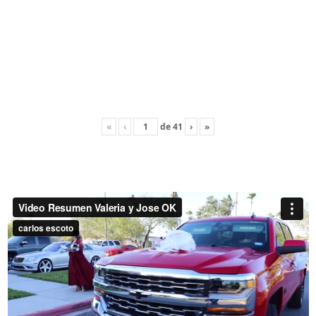
«
‹
de
41
›
»