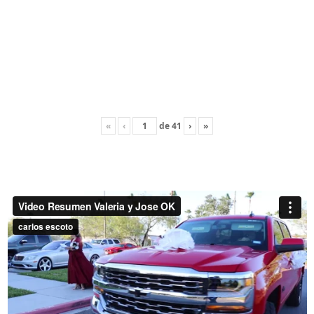
«
‹
de
41
›
»