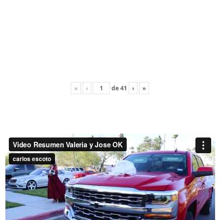
«
‹
de
41
›
»