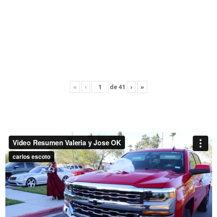
«
‹
de
41
›
»