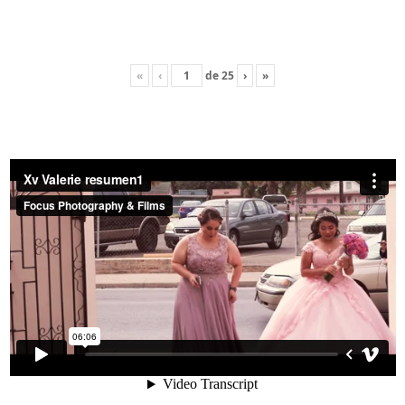
«
‹
de
25
›
»