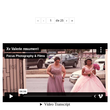
«
‹
de
25
›
»