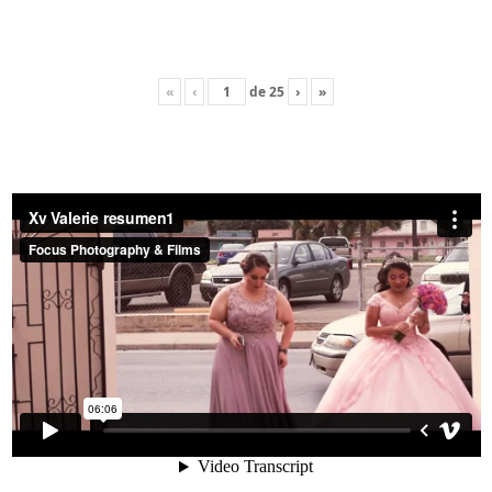
«
‹
de
25
›
»