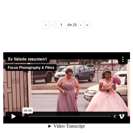
«
‹
de
25
›
»