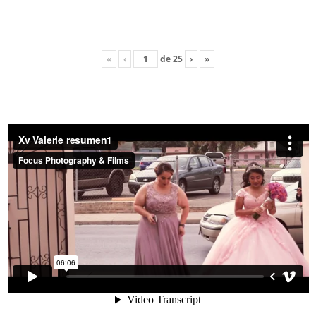
«
‹
de
25
›
»