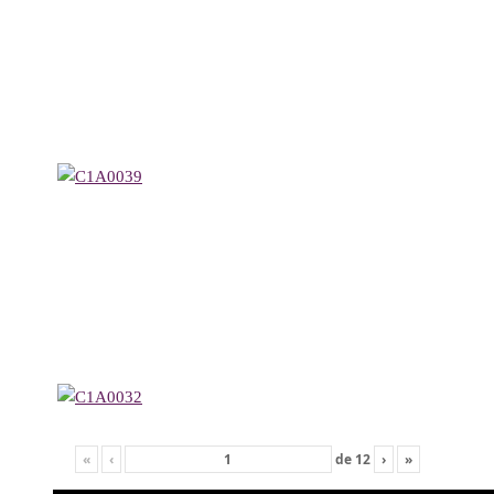
«
‹
de
12
›
»