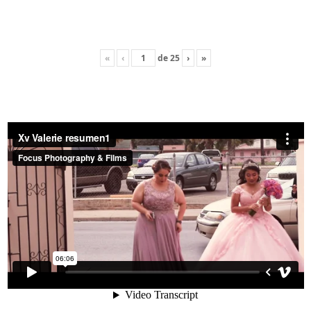
«
‹
de
25
›
»