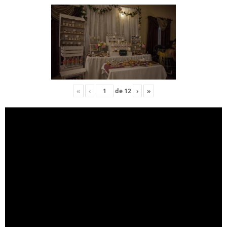
«
‹
de
12
›
»