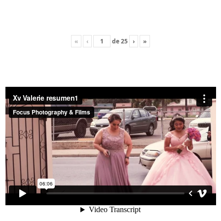
«
‹
de
25
›
»