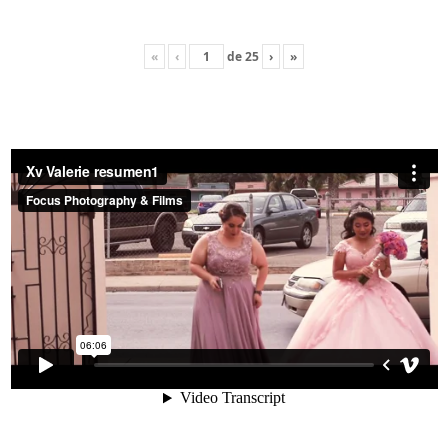
«
‹
de
25
›
»