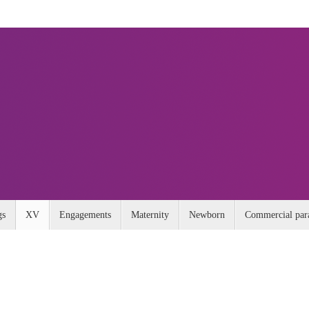
gs
XV
Engagements
Maternity
Newborn
Commercial para