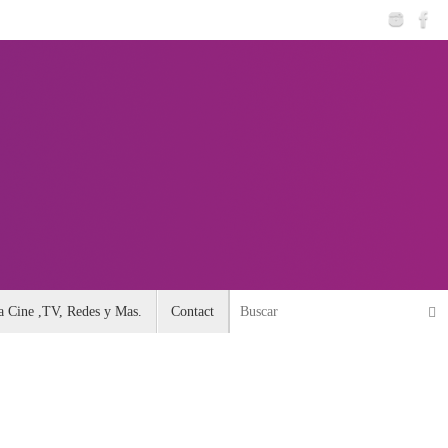
Busc
 Cine ,TV, Redes y Mas.
Contact