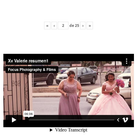
«
‹
de
25
›
»