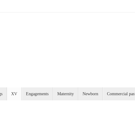
gs
XV
Engagements
Maternity
Newborn
Commercial para