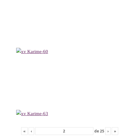
«
‹
de
25
›
»