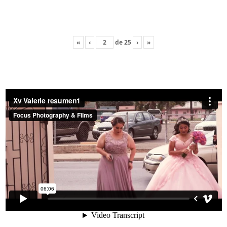
«
‹
de
25
›
»