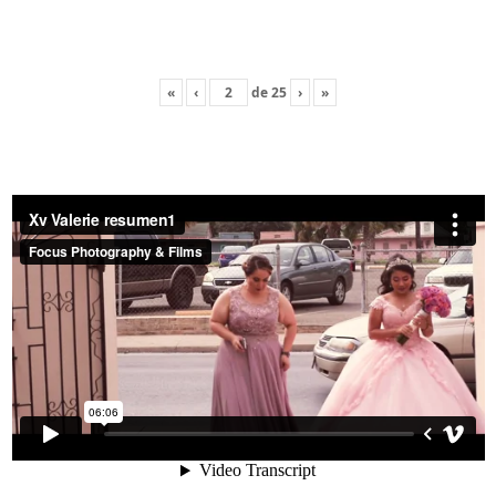
«
‹
de
25
›
»