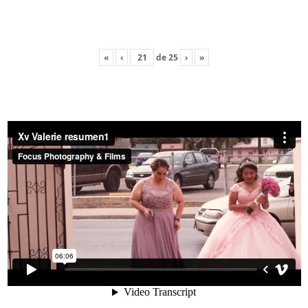
«
‹
de
25
›
»