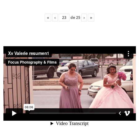
«
‹
de
25
›
»