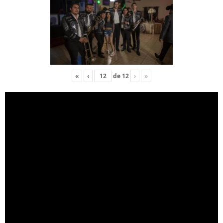
«
‹
de
12
›
»