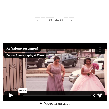
«
‹
de
25
›
»