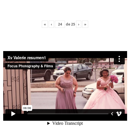
«
‹
de
25
›
»