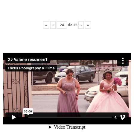
«
‹
de
25
›
»